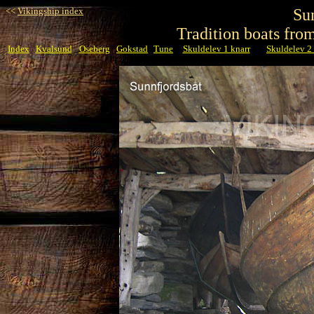
<<
Vikingship index
Su
Tradition boats fro
Index
Kvalsund
Oseberg
Gokstad
Tune
Skuldelev 1 knarr
Skuldelev 2