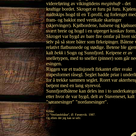
videreføring av vikingtidens
meginhufr
- det
kraftige bordet. Skroget er furu på furu. Kjølen
midtskips hogd til en T-profil, og forlenget me
fram- og baklot med vertikale skaringer
(skjervinger). Kjølbordene, halsene og kjølsuen
svært breie og hogd i en utpreget konkav form.
Skroget var bygd av bare fire omfar på hver si
selv på så store båter som firkeipinger. Båtene 
relativt flatbunnede og stødige. Betene ble gjer
kalt
bekk
i Sogn og Sunnfjord. Keipene er av
snelletypen, med to sneller (pinner) som går ne
esingen.
Riggen var et tradisjonelt firkantet eller svakt
trapesformet råsegl. Seglet hadde priar i underl
for å trekke sammen seglet. Roret var akterhen
betjent med en lang styrevol.
Sunnfjordbåtene kan deles inn i to underkatego
etter hvor de var bygd, delt av Staveneset, kalt
"søranesinger" "nordanesinger".
Kilder:
1) "Vestlandsbåtar", Ø. Færøyvik. 1987.
Og ellers det jeg kan se selv.