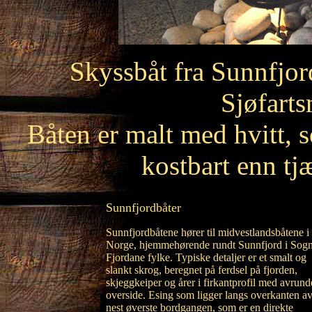
Skyssbåt fra Sunnfjord
Sjøfarts
Båten er malt med hvitt, 
kostbart enn tj
Sunnfjordbåter
Sunnfjordbåtene hører til midvestlandsbåtene i
Norge, hjemmehørende rundt Sunnfjord i Sog
Fjordane fylke. Typiske detaljer er et smalt og
slankt skrog, beregnet på ferdsel på fjorden,
skjeggkeiper og årer i firkantprofil med avrund
overside. Esing som ligger langs overkanten a
nest øverste bordgangen, som er en direkte